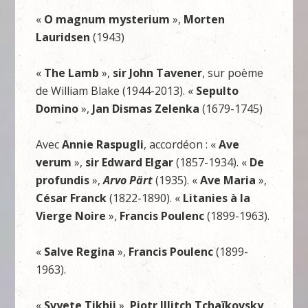
«
O magnum mysterium
»,
Morten
Lauridsen
(1943)
«
The Lamb
»,
sir John Tavener
, sur poème
de William Blake (1944-2013). «
Sepulto
Domino
»,
Jan Dismas Zelenka
(1679-1745)
Avec
Annie Raspugli
, accordéon : «
Ave
verum
»,
sir Edward Elgar
(1857-1934). «
De
profundis
»,
Arvo Pärt
(1935). «
Ave Maria
»,
César Franck
(1822-1890). «
Litanies à la
Vierge Noire
»,
Francis Poulenc
(1899-1963).
«
Salve Regina
»,
Francis Poulenc
(1899-
1963).
«
Svyete Tikhii
»,
Piotr Illitch Tchaïkovsky