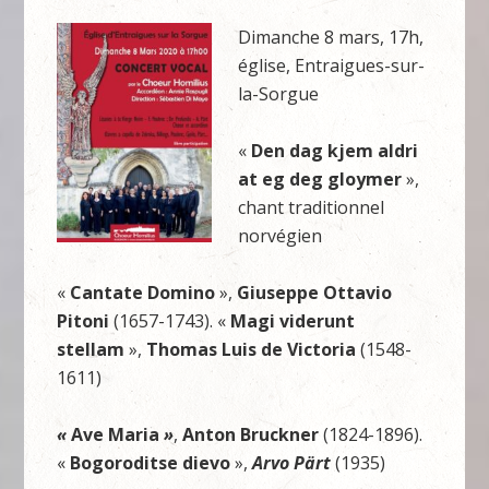
Dimanche 8 mars, 17h,
église, Entraigues-sur-
la-Sorgue
«
Den dag kjem aldri
at eg deg gloymer
»,
chant traditionnel
norvégien
«
Cantate Domino
»,
Giuseppe Ottavio
Pitoni
(1657-1743). «
Magi viderunt
stellam
»,
Thomas Luis de Victoria
(1548-
1611)
«
Ave Maria
»
,
Anton Bruckner
(1824-1896).
«
Bogoroditse dievo
»,
Arvo Pärt
(1935)