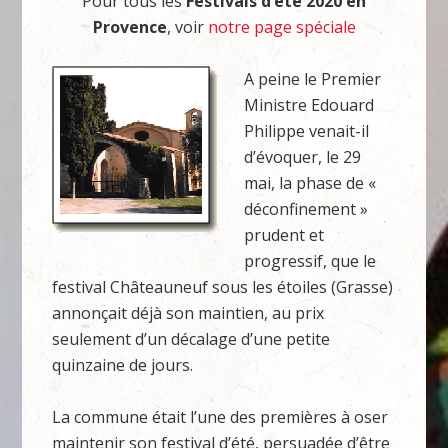
Pour tous les
Festivals d’été 2020 en
Provence
, voir
notre page spéciale
A peine le Premier
Ministre Edouard
Philippe venait-il
d’évoquer, le 29
mai, la phase de «
déconfinement »
prudent et
progressif, que le
festival Châteauneuf sous les étoiles (Grasse)
annonçait déjà son maintien, au prix
seulement d’un décalage d’une petite
quinzaine de jours.
La commune était l’une des premières à oser
maintenir son festival d’été, persuadée d’être