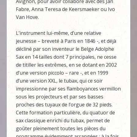
Avignon, pour avoir collaboré avec des Jan
Fabre, Anna Teresa de Keersmaeker ou Ivo
Van Hove.
L’instrument lui-même, d’une relative
jeunesse – breveté à Paris en 1846 -, et déjà
décliné par son inventeur le Belge Adolphe
Sax en 14 tailles dont 7 principales, ne cesse
de titiller les extrêmes, en se dotant en 2002
d’une version piccolo – rare -, et en 1999
d’une version XXL, le tubax, qui ce soir
impressionne par ses flamboyances vermillon
sous les projecteurs et par ses basses
proches des tuyaux de l’orgue de 32 pieds.
Cette formation particulière, du quatuor de
sax classique enrichi du tubax, permet de
goûter pleinement toutes les pièces du
programme évidemment arrangées : à la fois