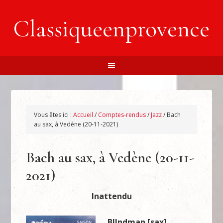
Classiqueenprovence
Vous êtes ici :
Accueil
/
Comptes-rendus
/
Jazz
/
Bach
au sax, à Vedène (20-11-2021)
Bach au sax, à Vedène (20-11-
2021)
Inattendu
Bl!ndman [sax]
.