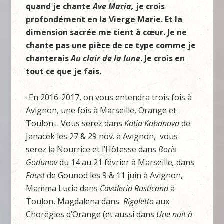
quand je chante
Ave Maria,
je crois
profondément en la Vierge Marie. Et la
dimension sacrée me tient à cœur. Je ne
chante pas une pièce de ce type comme je
chanterais
Au clair de la lune
. Je crois en
tout ce que je fais.
-En 2016-2017, on vous entendra trois fois à
Avignon, une fois à Marseille, Orange et
Toulon… Vous serez dans
Katia Kabanova
de
Janacek les 27 & 29 nov. à Avignon, vous
serez la Nourrice et l’Hôtesse dans
Boris
Godunov
du 14 au 21 février à Marseille
,
dans
Faust
de Gounod les 9 & 11 juin à Avignon,
Mamma Lucia dans
Cavaleria Rusticana
à
Toulon, Magdalena dans
Rigoletto
aux
Chorégies d’Orange (et aussi dans
Une nuit à