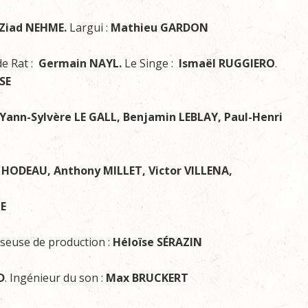
Ziad NEHME.
Largui :
Mathieu GARDON
de Rat :
Germain NAYL.
Le Singe :
Ismaël RUGGIERO
.
SE
ann-Sylvère LE GALL, Benjamin LEBLAY, Paul-Henri
HODEAU, Anthony MILLET, Victor VILLENA,
E
seuse de production :
Héloïse SÉRAZIN
D
. Ingénieur du son :
Max BRUCKERT