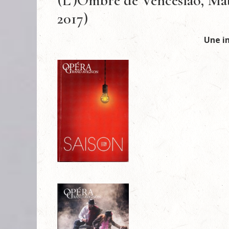
(L’)Ombre de Venceslao, Mat
2017)
Une i