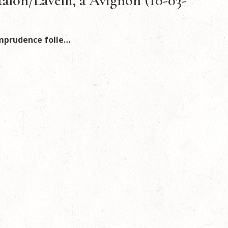
alon/Lavelli, à Avignon (10-03-
mprudence folle…