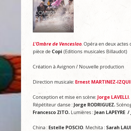
L’Ombre de Venceslao
. Opéra en deux actes
pièce de
Copi
(Editions musicales Billaudot)
Création à Avignon / Nouvelle production
Direction musicale:
Ernest MARTINEZ-IZQU
Conception et mise en scène:
Jorge LAVELLI
Répétiteur danse :
Jorge RODRIGUEZ.
Scénog
Francesco ZITO.
Lumières :
Jean LAPEYRE / 
China :
Estelle POSCIO
. Mechita :
Sarah LA