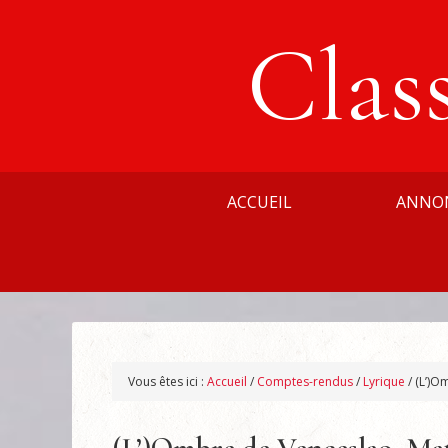
Clas
ACCUEIL
ANNO
Vous êtes ici :
Accueil
/
Comptes-rendus
/
Lyrique
/
(L’)Om