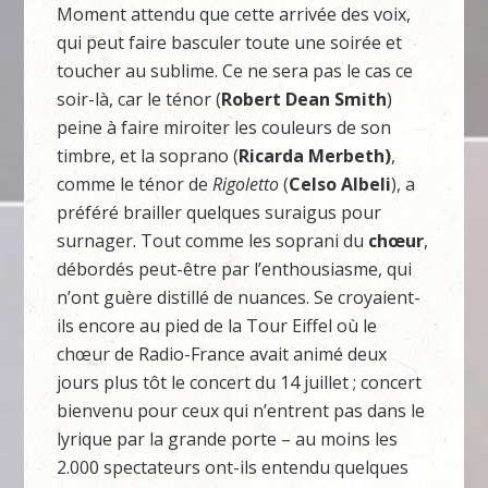
Moment attendu que cette arrivée des voix,
qui peut faire basculer toute une soirée et
toucher au sublime. Ce ne sera pas le cas ce
soir-là, car le ténor (
Robert Dean Smith
)
peine à faire miroiter les couleurs de son
timbre, et la soprano (
Ricarda Merbeth)
,
comme le ténor de
Rigoletto
(
Celso Albeli
), a
préféré brailler quelques suraigus pour
surnager. Tout comme les soprani du
chœur
,
débordés peut-être par l’enthousiasme, qui
n’ont guère distillé de nuances. Se croyaient-
ils encore au pied de la Tour Eiffel où le
chœur de Radio-France avait animé deux
jours plus tôt le concert du 14 juillet ; concert
bienvenu pour ceux qui n’entrent pas dans le
lyrique par la grande porte – au moins les
2.000 spectateurs ont-ils entendu quelques