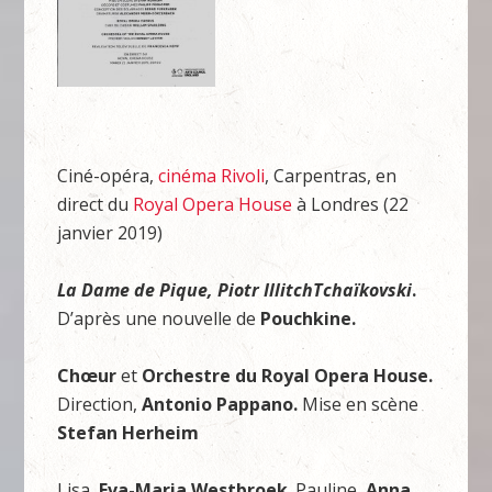
Ciné-opéra,
cinéma Rivoli
, Carpentras, en
direct du
Royal Opera House
à Londres (22
janvier 2019)
La Dame de Pique
, Piotr IllitchTchaïkovski
.
D’après une nouvelle de
Pouchkine
.
Chœur
et
Orchestre du Royal Opera House
.
Direction,
Antonio Pappano.
Mise en scène
Stefan Herheim
Lisa,
Eva-Maria Westbroek
. Pauline,
Anna