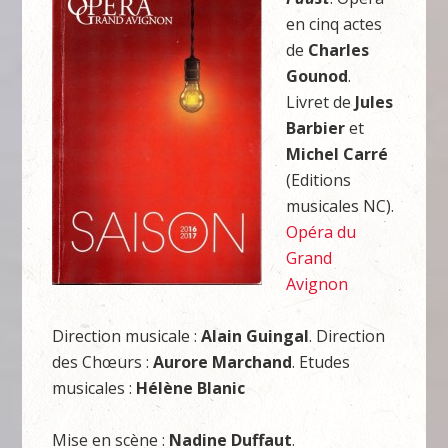
en cinq actes
de
Charles
Gounod
.
Livret de
Jules
Barbier
et
Michel Carré
(Editions
musicales NC).
Opéra du
Grand
Avignon
Direction musicale :
Alain Guingal
. Direction
des Chœurs :
Aurore Marchand
. Etudes
musicales :
Hélène Blanic
Mise en scène :
Nadine Duffaut
.