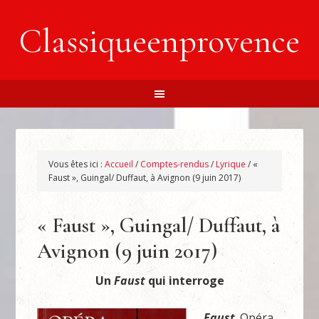
Classiqueenprovence
Vous êtes ici :
Accueil
/
Comptes-rendus
/
Lyrique
/
«
Faust », Guingal/ Duffaut, à Avignon (9 juin 2017)
« Faust », Guingal/ Duffaut, à
Avignon (9 juin 2017)
Un
Faust
qui interroge
Faust
. Opéra