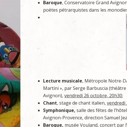
Baroque
, Conservatoire Grand Avigno
poètes pétrarquistes dans les monodie
Lecture musicale
, Métropole Notre-D
Martini », par Serge Barbuscia (théâtr
Avignon),
vendredi 26 octobre, 20h30
;
Chant
, stage de chant italien,
vendredi
Symphonique,
salle des fêtes de l’hôte
Avignon-Provence, direction Samuel Je
Baroque,
musée Vouland, concert par 