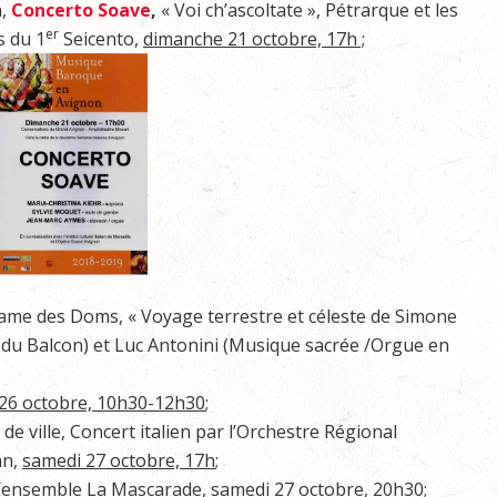
n,
Concerto Soave
,
« Voi ch’ascoltate », Pétrarque et les
er
s du 1
Seicento,
dimanche 21 octobre, 17h ;
ame des Doms, « Voyage terrestre et céleste de Simone
e du Balcon) et Luc Antonini (Musique sacrée /Orgue en
 26 octobre, 10h30-12h30
;
l de ville, Concert italien par l’Orchestre Régional
an,
samedi 27 octobre, 17h
;
l’ensemble La Mascarade,
samedi 27 octobre, 20h30
;