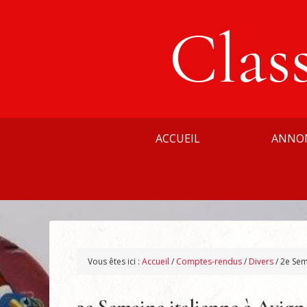
Clas
ACCUEIL
ANNO
Vous êtes ici :
Accueil
/
Comptes-rendus
/
Divers
/
2e Sema