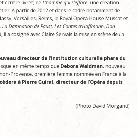
 écrit le livret) de
L’homme qui s’efface
, une création
ier. A partir de 2012 et dans le cadre notamment de
assy, Versailles, Reims, le Royal Opera House Muscat et
,
La Damnation de Faust,
Les Contes d’Hoffmann
,
Don
9, il a cosigné avec Claire Servais la mise en scène de
La
uveau directeur de l’institution culturelle phare du
esque en même temps que
Debora Waldman
, nouveau
ignon-Provence, première femme nommée en France à la
ccèdera à Pierre Guiral, directeur de l’Opéra depuis
(Photo David Morganti)