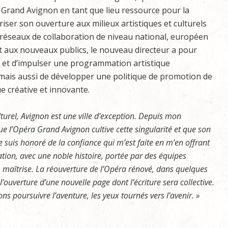
 Grand Avignon en tant que lieu ressource pour la
riser son ouverture aux milieux artistiques et culturels
x réseaux de collaboration de niveau national, européen
et aux nouveaux publics, le nouveau directeur a pour
r et d’impulser une programmation artistique
e mais aussi de développer une politique de promotion de
ue créative et innovante.
lturel, Avignon est une ville d’exception. Depuis mon
que l’Opéra Grand Avignon cultive cette singularité et que son
Je suis honoré de la confiance qui m’est faite en m’en offrant
ation, avec une noble histoire, portée par des équipes
et, maîtrise. La réouverture de l’Opéra rénové, dans quelques
’ouverture d’une nouvelle page dont l’écriture sera collective.
s poursuivre l’aventure, les yeux tournés vers l’avenir. »