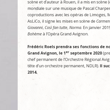
scène et d’auteur à Rouen, il a mis en scène (et
mondiale sur une musique de Pascal Charpent
coproductions avec les opéras de Limoges, M
AsLiCo, il signe les mises en scène de
Carmen
Giovanni
,
Così fan tutte
,
Norma
. En janvier 201
Bohème
à l’Opéra Grand Avignon.
Frédéric Roels prendra ses fonctions de no
er
Grand Avignon, le 1
septembre 2020
(pr
chef permanent de l’Orchestre Régional Av
tête d’un orchestre permanent, NDLR).
Il su
2014.