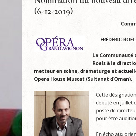
Nomination du nouveau dir
(6-12-2019)
Commu
FRÉDÉRIC ROE
La Communauté d
Roels à la directi
metteur en scène, dramaturge et actuelle
Opera House Muscat (Sultanat d’Oman).
Cette désignation
débuté en juillet 
poste de directeu
pour être auditio
En écho aux orien