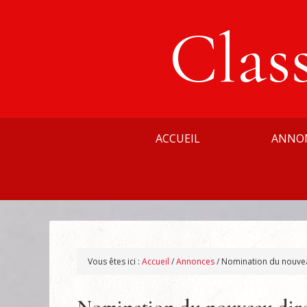
Clas
ACCUEIL
ANNO
Vous êtes ici :
Accueil
/
Annonces
/
Nomination du nouveau