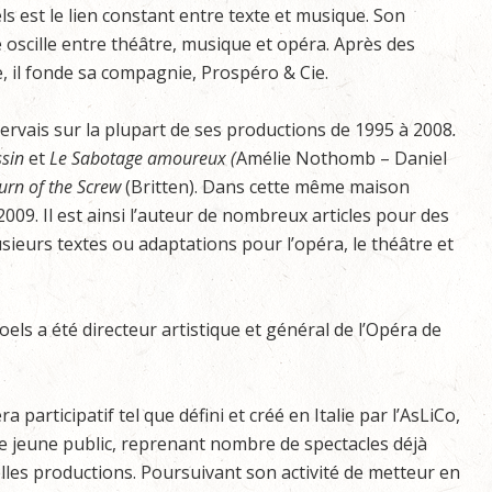
ls est le lien constant entre texte et musique. Son
oscille entre théâtre, musique et opéra. Après des
e, il fonde sa compagnie, Prospéro & Cie.
 Servais sur la plupart de ses productions de 1995 à 2008
.
ssin
et
Le Sabotage amoureux (
Amélie Nothomb – Daniel
urn of the Screw
(Britten). Dans cette même maison
009. Il est ainsi l’auteur de nombreux articles pour des
ieurs textes ou adaptations pour l’opéra, le théâtre et
ls a été directeur artistique et général de l’Opéra de
participatif tel que défini et créé en Italie par l’AsLiCo,
r le jeune public, reprenant nombre de spectacles déjà
lles productions. Poursuivant son activité de metteur en